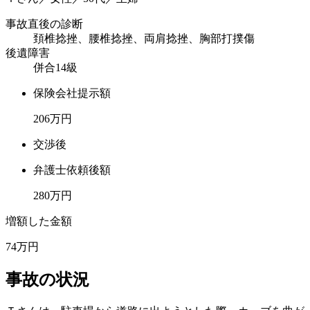
事故直後の診断
頚椎捻挫、腰椎捻挫、両肩捻挫、胸部打撲傷
後遺障害
併合14級
保険会社提示額
206
万円
交渉後
弁護士依頼後額
280
万円
増額した金額
74
万円
事故の状況