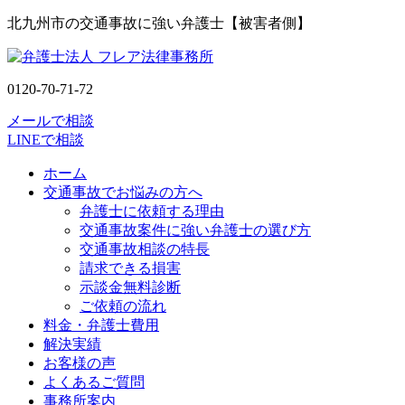
北九州市の交通事故に強い弁護士【被害者側】
0120-70-71-72
メールで相談
LINEで相談
ホーム
交通事故でお悩みの方へ
弁護士に依頼する理由
交通事故案件に強い弁護士の選び方
交通事故相談の特長
請求できる損害
示談金無料診断
ご依頼の流れ
料金・弁護士費用
解決実績
お客様の声
よくあるご質問
事務所案内