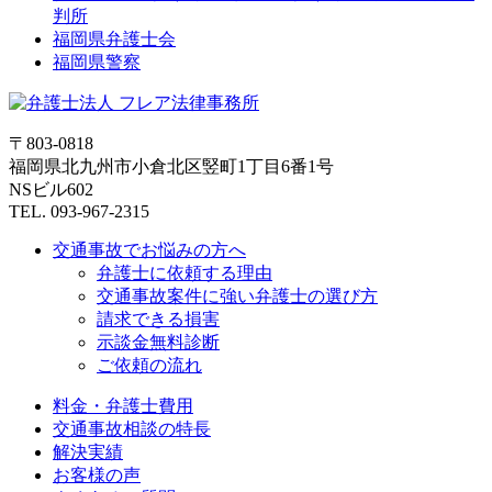
判所
福岡県弁護士会
福岡県警察
〒803-0818
福岡県北九州市小倉北区竪町1丁目6番1号
NSビル602
TEL. 093-967-2315
交通事故でお悩みの方へ
弁護士に依頼する理由
交通事故案件に強い弁護士の選び方
請求できる損害
示談金無料診断
ご依頼の流れ
料金・弁護士費用
交通事故相談の特長
解決実績
お客様の声