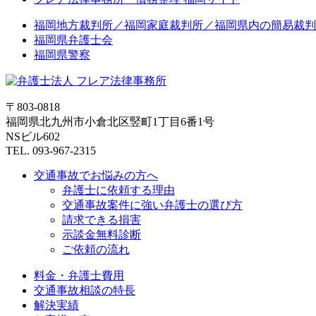
福岡地方裁判所／福岡家庭裁判所／福岡県内の簡易裁判
福岡県弁護士会
福岡県警察
〒803-0818
福岡県北九州市小倉北区竪町1丁目6番1号
NSビル602
TEL. 093-967-2315
交通事故でお悩みの方へ
弁護士に依頼する理由
交通事故案件に強い弁護士の選び方
請求できる損害
示談金無料診断
ご依頼の流れ
料金・弁護士費用
交通事故相談の特長
解決実績