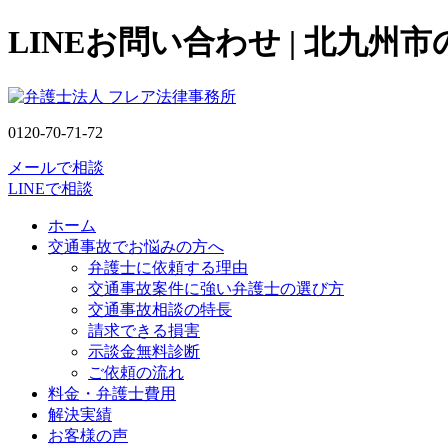
LINEお問い合わせ | 北九
0120-70-71-72
メールで相談
LINEで相談
ホーム
交通事故でお悩みの方へ
弁護士に依頼する理由
交通事故案件に強い弁護士の選び方
交通事故相談の特長
請求できる損害
示談金無料診断
ご依頼の流れ
料金・弁護士費用
解決実績
お客様の声