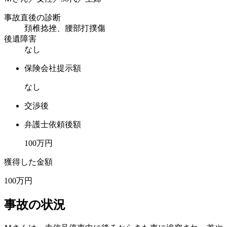
事故直後の診断
頚椎捻挫、腰部打撲傷
後遺障害
なし
保険会社提示額
なし
交渉後
弁護士依頼後額
100
万円
獲得した金額
100
万円
事故の状況