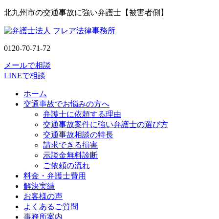
北九州市の交通事故に強い弁護士【被害者側】
0120-70-71-72
メールで相談
LINEで相談
ホーム
交通事故でお悩みの方へ
弁護士に依頼する理由
交通事故案件に強い弁護士の選び方
交通事故相談の特長
請求できる損害
示談金無料診断
ご依頼の流れ
料金・弁護士費用
解決実績
お客様の声
よくあるご質問
事務所案内