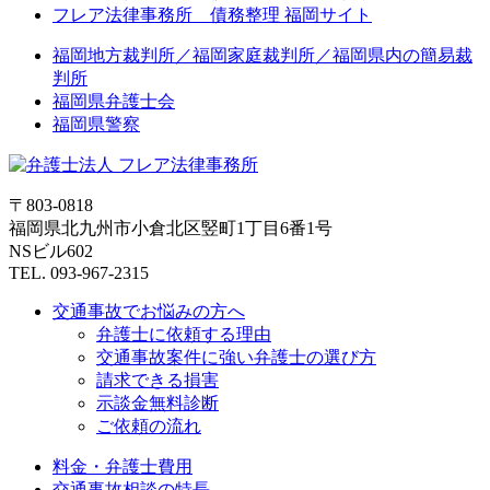
フレア法律事務所 債務整理 福岡サイト
福岡地方裁判所／福岡家庭裁判所／福岡県内の簡易裁
判所
福岡県弁護士会
福岡県警察
〒803-0818
福岡県北九州市小倉北区竪町1丁目6番1号
NSビル602
TEL. 093-967-2315
交通事故でお悩みの方へ
弁護士に依頼する理由
交通事故案件に強い弁護士の選び方
請求できる損害
示談金無料診断
ご依頼の流れ
料金・弁護士費用
交通事故相談の特長