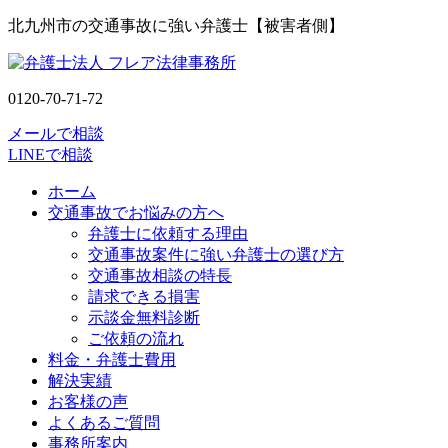
北九州市の交通事故に強い弁護士【被害者側】
0120-70-71-72
メールで相談
LINEで相談
ホーム
交通事故でお悩みの方へ
弁護士に依頼する理由
交通事故案件に強い弁護士の選び方
交通事故相談の特長
請求できる損害
示談金無料診断
ご依頼の流れ
料金・弁護士費用
解決実績
お客様の声
よくあるご質問
事務所案内