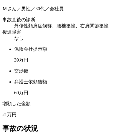
Ｍさん／男性／30代／会社員
事故直後の診断
外傷性頚肩症候群、腰椎捻挫、右肩関節捻挫
後遺障害
なし
保険会社提示額
39
万円
交渉後
弁護士依頼後額
60
万円
増額した金額
21
万円
事故の状況