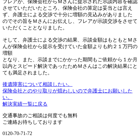
フレアが、保険会社からＭさんに提示された示談内容を確認
させていただいたところ、
保険会社の算定は妥当とは言え
ず、弁護士による交渉で十分に増額の見込みがありました
のでその旨をＭさんにお伝えし、フレアが示談交渉をさせて
いただくこととなりました。
そして、弁護士による交渉の結果、示談金額はもともとＭさ
んが保険会社から提示を受けていた金額よりも
約２１万円の
増額
となり、また、
示談までにかかった期間もご依頼から１か月
以内とスピード解決
であったためＭさんはこの解決結果にと
ても満足されました。
後遺障害について相談したい。
保険会社とのやり取りが煩わしいので弁護士にお願いした
い。
解決実績一覧に戻る
交通事故のご相談は何度でも無料
ご連絡お待ちしております
0120-70-71-72