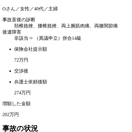
Oさん／女性／40代／主婦
事故直後の診断
頚椎捻挫、腰椎捻挫、両上腕筋肉痛、両膝関節痛
後遺障害
非該当⇒ （異議申立）併合14級
保険会社提示額
72
万円
交渉後
弁護士依頼後額
274
万円
増額した金額
202
万円
事故の状況