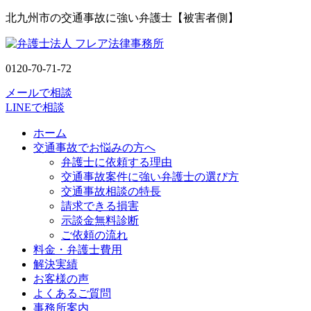
北九州市の交通事故に強い弁護士【被害者側】
0120-70-71-72
メールで相談
LINEで相談
ホーム
交通事故でお悩みの方へ
弁護士に依頼する理由
交通事故案件に強い弁護士の選び方
交通事故相談の特長
請求できる損害
示談金無料診断
ご依頼の流れ
料金・弁護士費用
解決実績
お客様の声
よくあるご質問
事務所案内