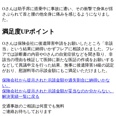
Oさんは助手席に搭乗中に事故に遭い、その衝撃で身体が揺
さぶられて首と腰の他全身に痛みを感じるようになりまし
た。
満足度UPポイント
Oさんは保険会社に後遺障害申請をお願いしたところ「非該
当」という結果に納得いかずフレアに相談されました。フレ
アでは診断書の内容やOさんの自覚症状などを聞き取り、
非
該当の理由を検証して医師に新たな医証の作成をお願いする
などして異議申立を行った
結果、無事に後遺障害14級の認定
がおり、慰謝料等の示談金額にもご満足いただけました。
保険会社から提示された示談金額や過失割合に納得いかな
い。
保険会社から提示された示談金額が妥当なのか分からない。
解決実績一覧に戻る
交通事故のご相談は何度でも無料
ご連絡お待ちしております