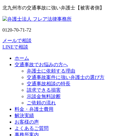
北九州市の交通事故に強い弁護士【被害者側】
0120-70-71-72
メールで相談
LINEで相談
ホーム
交通事故でお悩みの方へ
弁護士に依頼する理由
交通事故案件に強い弁護士の選び方
交通事故相談の特長
請求できる損害
示談金無料診断
ご依頼の流れ
料金・弁護士費用
解決実績
お客様の声
よくあるご質問
事務所案内