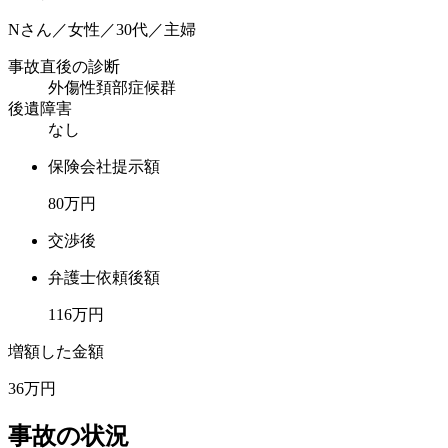
Nさん／女性／30代／主婦
事故直後の診断
外傷性頚部症候群
後遺障害
なし
保険会社提示額
80
万円
交渉後
弁護士依頼後額
116
万円
増額した金額
36
万円
事故の状況