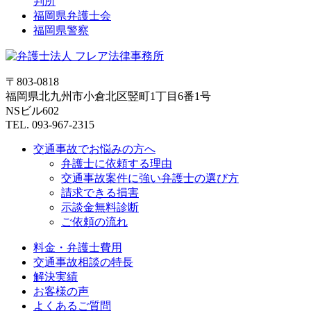
判所
福岡県弁護士会
福岡県警察
〒803-0818
福岡県北九州市小倉北区竪町1丁目6番1号
NSビル602
TEL. 093-967-2315
交通事故でお悩みの方へ
弁護士に依頼する理由
交通事故案件に強い弁護士の選び方
請求できる損害
示談金無料診断
ご依頼の流れ
料金・弁護士費用
交通事故相談の特長
解決実績
お客様の声
よくあるご質問