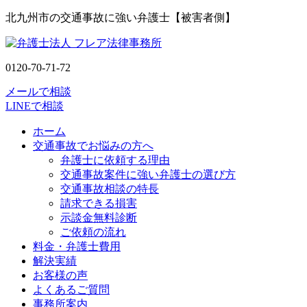
北九州市の交通事故に強い弁護士【被害者側】
0120-70-71-72
メールで相談
LINEで相談
ホーム
交通事故でお悩みの方へ
弁護士に依頼する理由
交通事故案件に強い弁護士の選び方
交通事故相談の特長
請求できる損害
示談金無料診断
ご依頼の流れ
料金・弁護士費用
解決実績
お客様の声
よくあるご質問
事務所案内