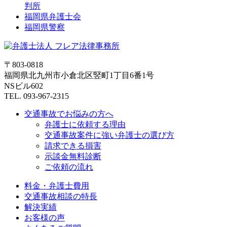
判所
福岡県弁護士会
福岡県警察
〒803-0818
福岡県北九州市小倉北区竪町1丁目6番1号
NSビル602
TEL. 093-967-2315
交通事故でお悩みの方へ
弁護士に依頼する理由
交通事故案件に強い弁護士の選び方
請求できる損害
示談金無料診断
ご依頼の流れ
料金・弁護士費用
交通事故相談の特長
解決実績
お客様の声