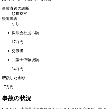
事故直後の診断
頚椎捻挫
後遺障害
なし
保険会社提示額
17
万円
交渉後
弁護士依頼後額
34
万円
増額した金額
17
万円
事故の状況