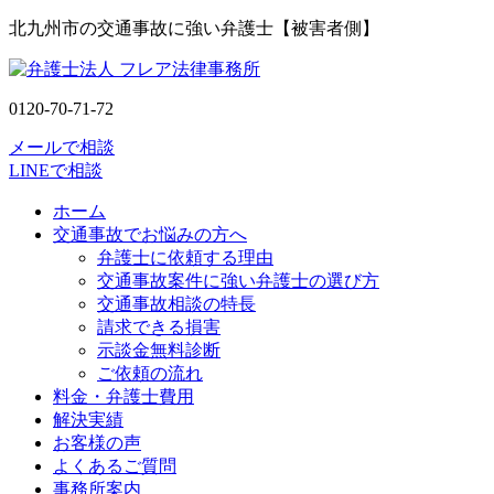
北九州市の交通事故に強い弁護士【被害者側】
0120-70-71-72
メールで相談
LINEで相談
ホーム
交通事故でお悩みの方へ
弁護士に依頼する理由
交通事故案件に強い弁護士の選び方
交通事故相談の特長
請求できる損害
示談金無料診断
ご依頼の流れ
料金・弁護士費用
解決実績
お客様の声
よくあるご質問
事務所案内