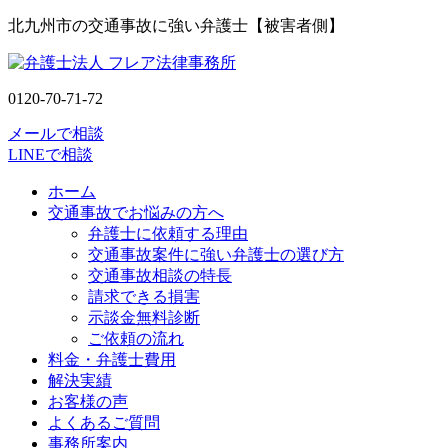
北九州市の交通事故に強い弁護士【被害者側】
0120-70-71-72
メールで相談
LINEで相談
ホーム
交通事故でお悩みの方へ
弁護士に依頼する理由
交通事故案件に強い弁護士の選び方
交通事故相談の特長
請求できる損害
示談金無料診断
ご依頼の流れ
料金・弁護士費用
解決実績
お客様の声
よくあるご質問
事務所案内