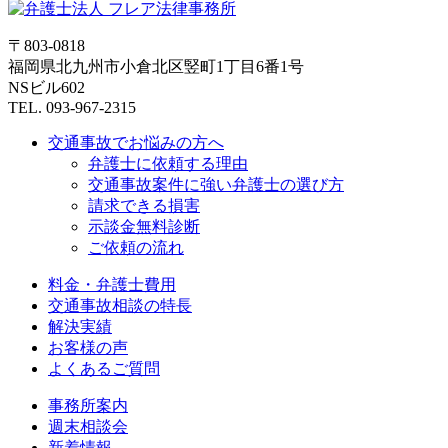
〒803-0818
福岡県北九州市小倉北区竪町1丁目6番1号
NSビル602
TEL. 093-967-2315
交通事故でお悩みの方へ
弁護士に依頼する理由
交通事故案件に強い弁護士の選び方
請求できる損害
示談金無料診断
ご依頼の流れ
料金・弁護士費用
交通事故相談の特長
解決実績
お客様の声
よくあるご質問
事務所案内
週末相談会
新着情報