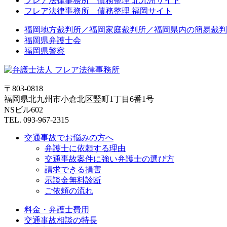
フレア法律事務所 債務整理 北九州サイト
フレア法律事務所 債務整理 福岡サイト
福岡地方裁判所／福岡家庭裁判所／福岡県内の簡易裁判
福岡県弁護士会
福岡県警察
〒803-0818
福岡県北九州市小倉北区竪町1丁目6番1号
NSビル602
TEL. 093-967-2315
交通事故でお悩みの方へ
弁護士に依頼する理由
交通事故案件に強い弁護士の選び方
請求できる損害
示談金無料診断
ご依頼の流れ
料金・弁護士費用
交通事故相談の特長