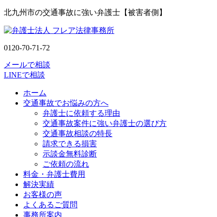
北九州市の交通事故に強い弁護士【被害者側】
0120-70-71-72
メールで相談
LINEで相談
ホーム
交通事故でお悩みの方へ
弁護士に依頼する理由
交通事故案件に強い弁護士の選び方
交通事故相談の特長
請求できる損害
示談金無料診断
ご依頼の流れ
料金・弁護士費用
解決実績
お客様の声
よくあるご質問
事務所案内