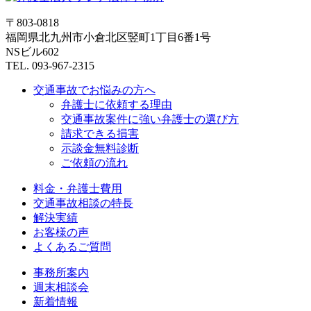
〒803-0818
福岡県北九州市小倉北区竪町1丁目6番1号
NSビル602
TEL. 093-967-2315
交通事故でお悩みの方へ
弁護士に依頼する理由
交通事故案件に強い弁護士の選び方
請求できる損害
示談金無料診断
ご依頼の流れ
料金・弁護士費用
交通事故相談の特長
解決実績
お客様の声
よくあるご質問
事務所案内
週末相談会
新着情報