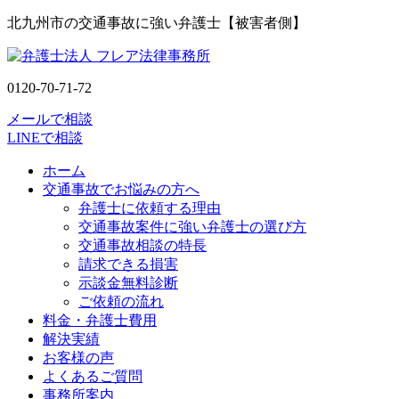
北九州市の交通事故に強い弁護士【被害者側】
0120-70-71-72
メールで相談
LINEで相談
ホーム
交通事故でお悩みの方へ
弁護士に依頼する理由
交通事故案件に強い弁護士の選び方
交通事故相談の特長
請求できる損害
示談金無料診断
ご依頼の流れ
料金・弁護士費用
解決実績
お客様の声
よくあるご質問
事務所案内