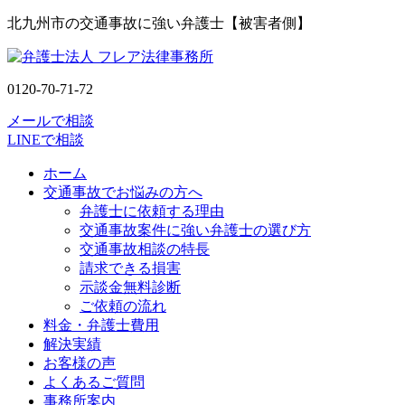
北九州市の交通事故に強い弁護士【被害者側】
0120-70-71-72
メールで相談
LINEで相談
ホーム
交通事故でお悩みの方へ
弁護士に依頼する理由
交通事故案件に強い弁護士の選び方
交通事故相談の特長
請求できる損害
示談金無料診断
ご依頼の流れ
料金・弁護士費用
解決実績
お客様の声
よくあるご質問
事務所案内