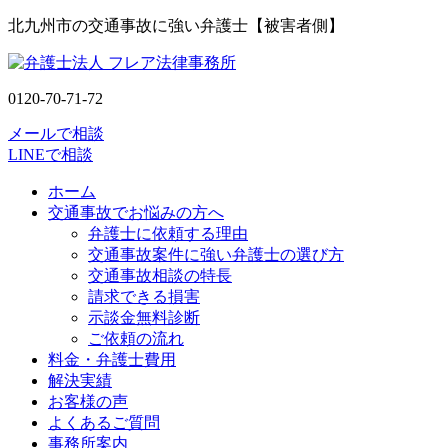
北九州市の交通事故に強い弁護士【被害者側】
0120-70-71-72
メールで相談
LINEで相談
ホーム
交通事故でお悩みの方へ
弁護士に依頼する理由
交通事故案件に強い弁護士の選び方
交通事故相談の特長
請求できる損害
示談金無料診断
ご依頼の流れ
料金・弁護士費用
解決実績
お客様の声
よくあるご質問
事務所案内