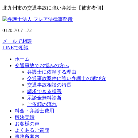
北九州市の交通事故に強い弁護士【被害者側】
0120-70-71-72
メールで相談
LINEで相談
ホーム
交通事故でお悩みの方へ
弁護士に依頼する理由
交通事故案件に強い弁護士の選び方
交通事故相談の特長
請求できる損害
示談金無料診断
ご依頼の流れ
料金・弁護士費用
解決実績
お客様の声
よくあるご質問
事務所案内