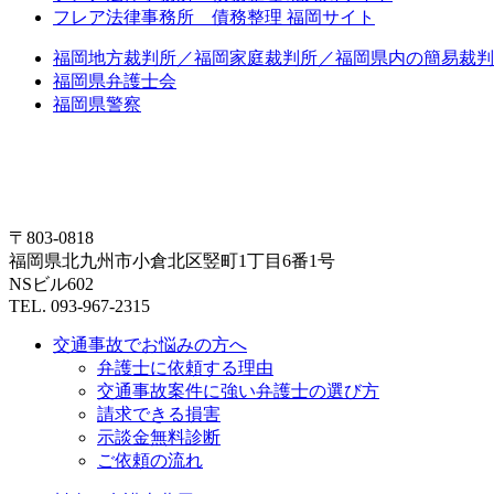
フレア法律事務所 債務整理 福岡サイト
福岡地方裁判所／福岡家庭裁判所／福岡県内の簡易裁判
福岡県弁護士会
福岡県警察
〒803-0818
福岡県北九州市小倉北区竪町1丁目6番1号
NSビル602
TEL. 093-967-2315
交通事故でお悩みの方へ
弁護士に依頼する理由
交通事故案件に強い弁護士の選び方
請求できる損害
示談金無料診断
ご依頼の流れ