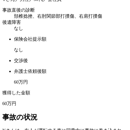
事故直後の診断
頚椎捻挫、右肘関節部打撲傷、右肩打撲傷
後遺障害
なし
保険会社提示額
なし
交渉後
弁護士依頼後額
60
万円
獲得した金額
60
万円
事故の状況