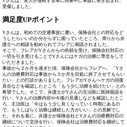
Yさんは、友人が運転する車に同乗中に事故に巻き込まれ、
受傷しました。
満足度UPポイント
Yさんは、
初めての交通事故に遭い、保険会社との対応をど
うしたらいいのか分からずに困っていた
ところ、周りから弁
護士への相談を勧められてフレアに相談されました。
そこで、
フレアがYさんからの依頼を受け、保険会社対応の
一切を引き受けることでYさんにはケガの治療に専念をして
いただきました。
事故から２か月を過ぎた頃、
保険会社からフレアへ、「Yさ
んの治療費対応は事故から３か月を目処に終了させてもらい
たい」との打診
がありました。フレアがYさんへケガの回復
具合などを確認したところ
「もう少し治療を続けたい」との
希望
でした。そこで、
弁護士がYさんの主治医に医師面談
を
行い、Yさんの治療内容や今後の見通しなどを確認したとこ
ろ、
主治医は「今はもう少し良くなっていく時期にあるの
で、もうしばらく治療は継続した方がいい」との見解でし
た。
それを基に、
弁護士が保険会社とYさんの治療費対応の
継続について交渉を行い、保険会社は治療費対応を継続して