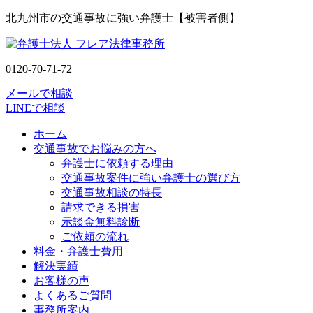
北九州市の交通事故に強い弁護士【被害者側】
0120-70-71-72
メールで相談
LINEで相談
ホーム
交通事故でお悩みの方へ
弁護士に依頼する理由
交通事故案件に強い弁護士の選び方
交通事故相談の特長
請求できる損害
示談金無料診断
ご依頼の流れ
料金・弁護士費用
解決実績
お客様の声
よくあるご質問
事務所案内