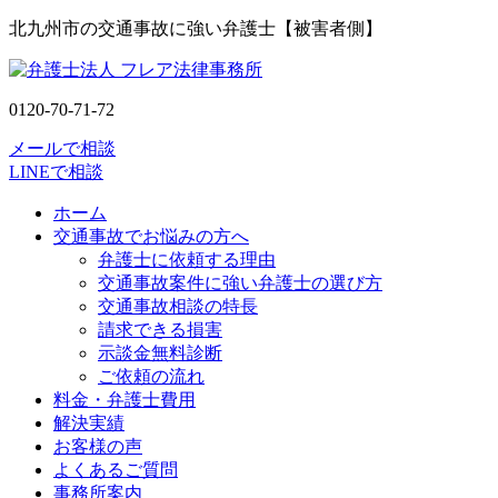
北九州市の交通事故に強い弁護士【被害者側】
0120-70-71-72
メールで相談
LINEで相談
ホーム
交通事故でお悩みの方へ
弁護士に依頼する理由
交通事故案件に強い弁護士の選び方
交通事故相談の特長
請求できる損害
示談金無料診断
ご依頼の流れ
料金・弁護士費用
解決実績
お客様の声
よくあるご質問
事務所案内