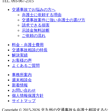
TEL. 093-967-2315
交通事故でお悩みの方へ
弁護士に依頼する理由
交通事故案件に強い弁護士の選び方
請求できる損害
示談金無料診断
ご依頼の流れ
料金・弁護士費用
交通事故相談の特長
解決実績
お客様の声
よくあるご質問
事務所案内
週末相談会
新着情報
お問い合わせ
個人情報保護方針
サイトマップ
Copyright © 2015-2026 北九州の交通事故を弁護士相談するな