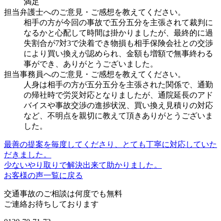
満足
担当弁護士へのご意見・ご感想を教えてください。
相手の方が今回の事故で五分五分を主張されて裁判に
なるかと心配して時間は掛かりましたが、最終的に過
失割合が7対3で決着でき物損も相手保険会社との交渉
により買い換えが認められ、金額も増額で無事終わる
事ができ、ありがとうございました。
担当事務員へのご意見・ご感想を教えてください。
人身は相手の方が五分五分を主張された関係で、通勤
の帰社時で労災対応となりましたが、通院延長のアド
バイスや事故交渉の進捗状況、買い換え見積りの対応
など、不明点を親切に教えて頂きありがとうございま
した。
最善の提案を毎度してくださり、とても丁寧に対応していた
だきました。
少ないやり取りで解決出来て助かりました。
お客様の声一覧に戻る
交通事故のご相談は何度でも無料
ご連絡お待ちしております